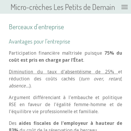
Micro-crèches Les Petits de Demain
Passer
au
contenu
Berceaux d'entreprise
principal
Avantages pour l'entreprise ​​
Participation financière maîtrisée puisque
75% du
coût est pris en charge par l’État
.​
Diminution du taux d'absentéisme de 25%
et
réduction des coûts cachés (
turn
over, retard,
absence...
). ​
Argument différenciant à l'embauche et politique
RSE en faveur de l'égalité femme-homme et de
l'équilibre vie professionnelle et familiale. ​
Des
aides fiscales de l'employeur à hauteur de
83%
du coût de la réservation de berceau.​